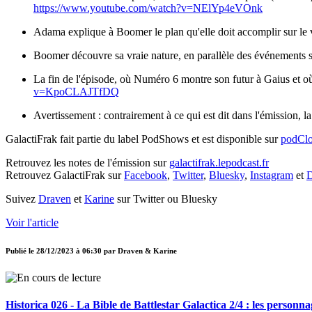
https://www.youtube.com/watch?v=NElYp4eVOnk
Adama explique à Boomer le plan qu'elle doit accomplir sur le
Boomer découvre sa vraie nature, en parallèle des événements su
La fin de l'épisode, où Numéro 6 montre son futur à Gaius et 
v=KpoCLAJTfDQ
Avertissement : contrairement à ce qui est dit dans l'émission, l
GalactiFrak fait partie du label PodShows et est disponible sur
podCl
Retrouvez les notes de l'émission sur
galactifrak.lepodcast.fr
Retrouvez GalactiFrak sur
Facebook
,
Twitter
,
Bluesky
,
Instagram
et
D
Suivez
Draven
et
Karine
sur Twitter ou Bluesky
Voir l'article
Publié le
28/12/2023 à 06:30
par
Draven & Karine
Historica 026 - La Bible de Battlestar Galactica 2/4 : les personna