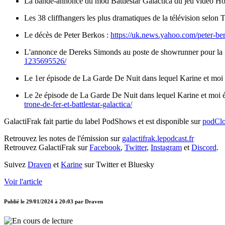
La bande-annonce du mod Battlestar Galactica du jeu vidéo 
Les 38 cliffhangers les plus dramatiques de la télévision selon
Le décès de Peter Berkos :
https://uk.news.yahoo.com/peter-b
L'annonce de Dereks Simonds au poste de showrunner pour la fu
1235695526/
Le 1er épisode de La Garde De Nuit dans lequel Karine et moi 
Le 2e épisode de La Garde De Nuit dans lequel Karine et moi é
trone-de-fer-et-battlestar-galactica/
GalactiFrak fait partie du label PodShows et est disponible sur
podCl
Retrouvez les notes de l'émission sur
galactifrak.lepodcast.fr
Retrouvez GalactiFrak sur
Facebook
,
Twitter
,
Instagram
et
Discord
.
Suivez
Draven
et
Karine
sur Twitter et Bluesky
Voir l'article
Publié le
29/01/2024 à 20:03
par
Draven