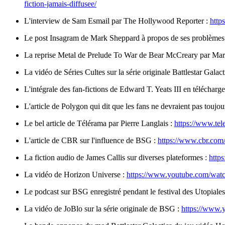
fiction-jamais-diffusee/
L'interview de Sam Esmail par The Hollywood Reporter :
http
Le post Insagram de Mark Sheppard à propos de ses problèmes 
La reprise Metal de Prelude To War de Bear McCreary par Ma
La vidéo de Séries Cultes sur la série originale Battlestar Galact
L'intégrale des fan-fictions de Edward T. Yeats III en télécharg
L'article de Polygon qui dit que les fans ne devraient pas toujour
Le bel article de Télérama par Pierre Langlais :
https://www.tel
L'article de CBR sur l'influence de BSG :
https://www.cbr.com/ba
La fiction audio de James Callis sur diverses plateformes :
http
La vidéo de Horizon Universe :
https://www.youtube.com/w
Le podcast sur BSG enregistré pendant le festival des Utopiale
La vidéo de JoBlo sur la série originale de BSG :
https://www