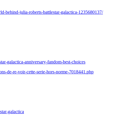
d-behind-julia-roberts-battlestar-galactica-1235680137/
ar-galactica-anniversary-fandom-best-choices
isons-de-re-voir-cette-serie-hors-norme-7018441.php
star-galactica