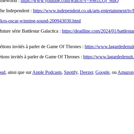
Homeworld :
https://www.youtube.com/watch?v=S981LOj_9mQ
 The Independent :
https://www.independent.co.uk/arts-entertainment/tv/
erkos-oscar-winning-sound-200943030.html
ture série Battlestar Galactica :
https://deadline.com/2024/01/battles
étions invités à parler de Game Of Thrones :
https://www.lagardedenui
tions invités à parler de Game Of Thrones :
https://www.lagardedenuit.c
oud
, ainsi que sur
Apple Podcasts
,
Spotify
,
Deezer
,
Google
, ou
Amazon