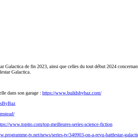
tar Galactica de fin 2023, ainsi que celles du tout début 2024 concerna
lestar Galactica.
éelle dans son garage :
https://www.buildsbybaz.com/
dsByBaz
mstead/
ttps://www.topito.com/top-meilleures-series-science-fiction
w.programme-tv.net/news/series-tv/340903-on-a-revu-battlestar-galactic