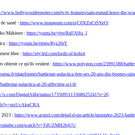
s://www.hollywoodreporter.com/tv/tv-features/sam-esmail-leave-the-worl
de santé :
https://www.instagram.com/p/C0XZqCtSYeO/
rko Mäkinen :
https://youtu.be/ybwRnFAHo_I
ica :
https://youtu.be/rmgwRyz26tY
ement libre :
https://ety3rd.com/lords-of-kobol
s obtenir ce qu'ils veulent :
https://www.polygon.com/23991388/battlest
erama.fr/plateformes/battlestar-galactica-fete-ses-20-ans-dix-bonnes-ra
ttlestar-galactica-at-20-affecting-sci-fi/
s://x.com/DigitalAlibi/status/1735095113368625241?s=20
atch?v=stxUcAkgCRA
s 2023 :
https://www.actusf.com/detail-d-un-article/utopiales-2023-battle
.youtube.com/watch?v=TdUZMH2bjUU