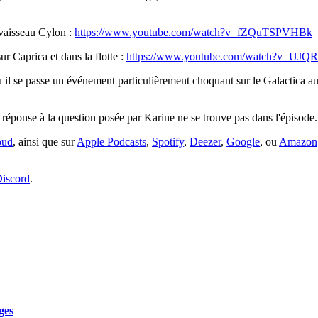
 vaisseau Cylon :
https://www.youtube.com/watch?v=fZQuTSPVHBk
r Caprica et dans la flotte :
https://www.youtube.com/watch?v=UJ
où il se passe un événement particulièrement choquant sur le Galactica
a réponse à la question posée par Karine ne se trouve pas dans l'épisode.
oud
, ainsi que sur
Apple Podcasts
,
Spotify
,
Deezer
,
Google
, ou
Amazon
iscord
.
ges