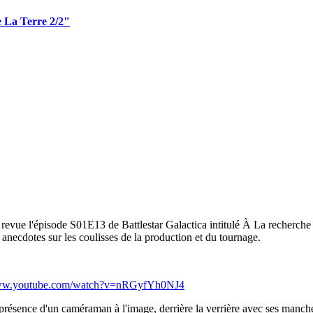
e La Terre 2/2"
 revue l'épisode S01E13 de Battlestar Galactica intitulé À La recherc
anecdotes sur les coulisses de la production et du tournage.
www.youtube.com/watch?v=nRGyfYh0NJ4
 présence d'un caméraman à l'image, derrière la verrière avec ses manch