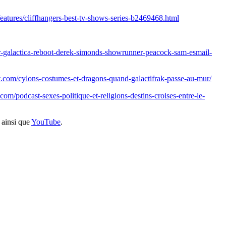
features/cliffhangers-best-tv-shows-series-b2469468.html
tar-galactica-reboot-derek-simonds-showrunner-peacock-sam-esmail-
t.com/cylons-costumes-et-dragons-quand-galactifrak-passe-au-mur/
om/podcast-sexes-politique-et-religions-destins-croises-entre-le-
ainsi que
YouTube
.