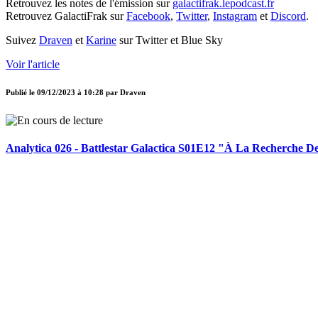
Retrouvez les notes de l'émission sur
galactifrak.lepodcast.fr
Retrouvez GalactiFrak sur
Facebook
,
Twitter
,
Instagram
et
Discord
.
Suivez
Draven
et
Karine
sur Twitter et Blue Sky
Voir l'article
Publié le
09/12/2023 à 10:28
par
Draven
Analytica 026 - Battlestar Galactica S01E12 "À La Recherche D