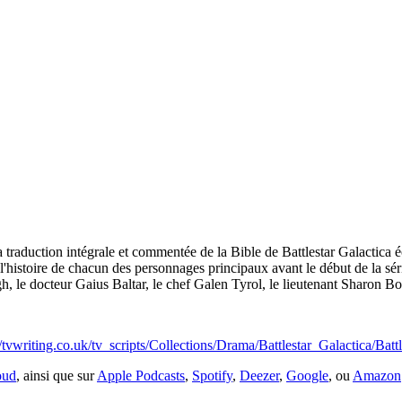
a traduction intégrale et commentée de la Bible de Battlestar Galactica
ois l'histoire de chacun des personnages principaux avant le début de la 
 le docteur Gaius Baltar, le chef Galen Tyrol, le lieutenant Sharon Bo
//tvwriting.co.uk/tv_scripts/Collections/Drama/Battlestar_Galactica/Bat
oud
, ainsi que sur
Apple Podcasts
,
Spotify
,
Deezer
,
Google
, ou
Amazon