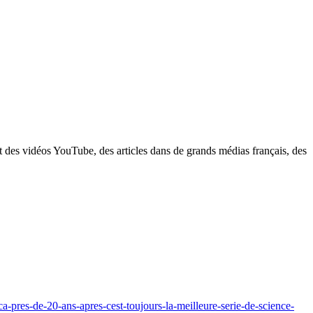
nt des vidéos YouTube, des articles dans de grands médias français, des
a-pres-de-20-ans-apres-cest-toujours-la-meilleure-serie-de-science-