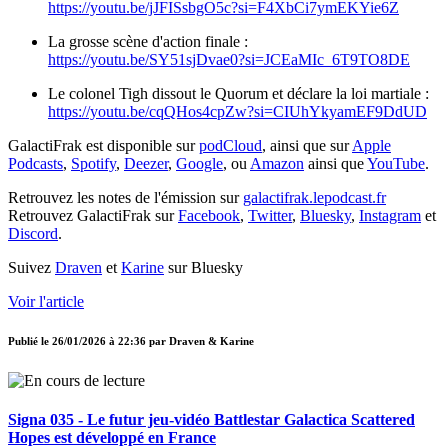
https://youtu.be/jJFISsbgO5c?si=F4XbCi7ymEKYie6Z
La grosse scène d'action finale :
https://youtu.be/SY51sjDvae0?si=JCEaMIc_6T9TO8DE
Le colonel Tigh dissout le Quorum et déclare la loi martiale :
https://youtu.be/cqQHos4cpZw?si=CIUhYkyamEF9DdUD
GalactiFrak est disponible sur
podCloud
, ainsi que sur
Apple
Podcasts
,
Spotify
,
Deezer
,
Google
, ou
Amazon
ainsi que
YouTube
.
Retrouvez les notes de l'émission sur
galactifrak.lepodcast.fr
Retrouvez GalactiFrak sur
Facebook
,
Twitter
,
Bluesky
,
Instagram
et
Discord
.
Suivez
Draven
et
Karine
sur Bluesky
Voir l'article
Publié le
26/01/2026 à 22:36
par
Draven & Karine
Signa 035 - Le futur jeu-vidéo Battlestar Galactica Scattered
Hopes est développé en France