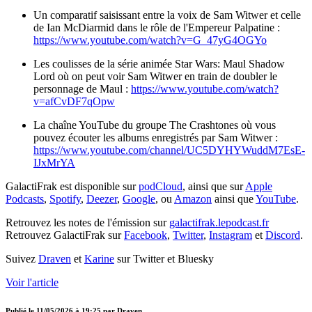
Un comparatif saisissant entre la voix de Sam Witwer et celle
de Ian McDiarmid dans le rôle de l'Empereur Palpatine :
https://www.youtube.com/watch?v=G_47yG4OGYo
Les coulisses de la série animée Star Wars: Maul Shadow
Lord où on peut voir Sam Witwer en train de doubler le
personnage de Maul :
https://www.youtube.com/watch?
v=afCvDF7qOpw
La chaîne YouTube du groupe The Crashtones où vous
pouvez écouter les albums enregistrés par Sam Witwer :
https://www.youtube.com/channel/UC5DYHYWuddM7EsE-
IJxMrYA
GalactiFrak est disponible sur
podCloud
, ainsi que sur
Apple
Podcasts
,
Spotify
,
Deezer
,
Google
, ou
Amazon
ainsi que
YouTube
.
Retrouvez les notes de l'émission sur
galactifrak.lepodcast.fr
Retrouvez GalactiFrak sur
Facebook
,
Twitter
,
Instagram
et
Discord
.
Suivez
Draven
et
Karine
sur Twitter et Bluesky
Voir l'article
Publié le
11/05/2026 à 19:25
par
Draven