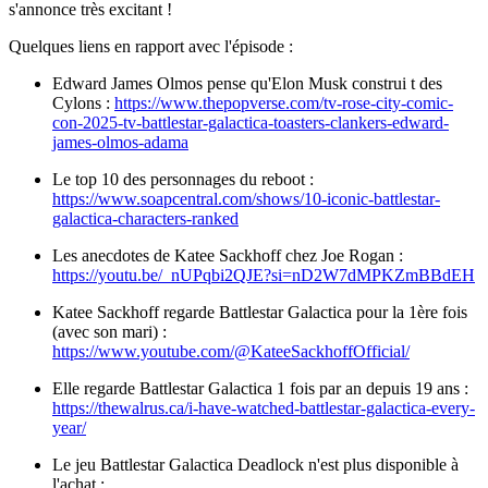
s'annonce très excitant !
Quelques liens en rapport avec l'épisode :
Edward James Olmos pense qu'Elon Musk construi t des
Cylons :
https://www.thepopverse.com/tv-rose-city-comic-
con-2025-tv-battlestar-galactica-toasters-clankers-edward-
james-olmos-adama
Le top 10 des personnages du reboot :
https://www.soapcentral.com/shows/10-iconic-battlestar-
galactica-characters-ranked
Les anecdotes de Katee Sackhoff chez Joe Rogan :
https://youtu.be/_nUPqbi2QJE?si=nD2W7dMPKZmBBdEH
Katee Sackhoff regarde Battlestar Galactica pour la 1ère fois
(avec son mari) :
https://www.youtube.com/@KateeSackhoffOfficial/
Elle regarde Battlestar Galactica 1 fois par an depuis 19 ans :
https://thewalrus.ca/i-have-watched-battlestar-galactica-every-
year/
Le jeu Battlestar Galactica Deadlock n'est plus disponible à
l'achat :