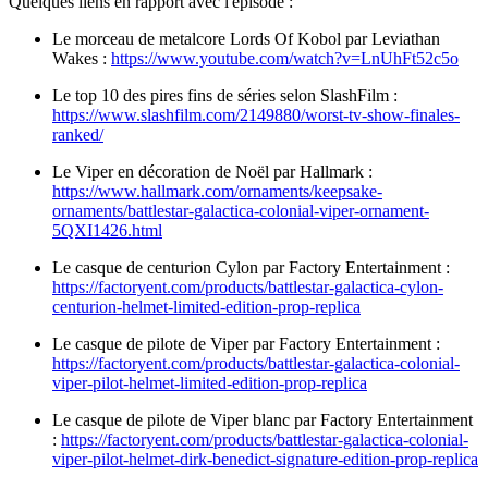
Quelques liens en rapport avec l'épisode :
Le morceau de metalcore Lords Of Kobol par Leviathan
Wakes :
https://www.youtube.com/watch?v=LnUhFt52c5o
Le top 10 des pires fins de séries selon SlashFilm :
https://www.slashfilm.com/2149880/worst-tv-show-finales-
ranked/
Le Viper en décoration de Noël par Hallmark :
https://www.hallmark.com/ornaments/keepsake-
ornaments/battlestar-galactica-colonial-viper-ornament-
5QXI1426.html
Le casque de centurion Cylon par Factory Entertainment :
https://factoryent.com/products/battlestar-galactica-cylon-
centurion-helmet-limited-edition-prop-replica
Le casque de pilote de Viper par Factory Entertainment :
https://factoryent.com/products/battlestar-galactica-colonial-
viper-pilot-helmet-limited-edition-prop-replica
Le casque de pilote de Viper blanc par Factory Entertainment
:
https://factoryent.com/products/battlestar-galactica-colonial-
viper-pilot-helmet-dirk-benedict-signature-edition-prop-replica