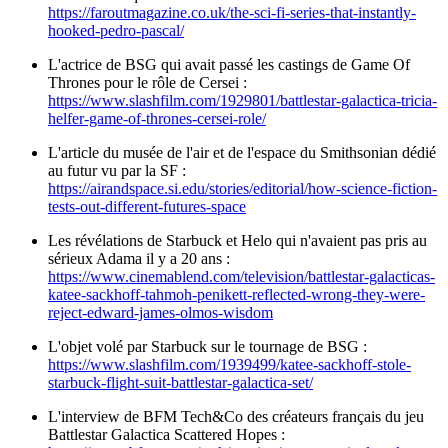
https://faroutmagazine.co.uk/the-sci-fi-series-that-instantly-
hooked-pedro-pascal/
L'actrice de BSG qui avait passé les castings de Game Of
Thrones pour le rôle de Cersei :
https://www.slashfilm.com/1929801/battlestar-galactica-tricia-
helfer-game-of-thrones-cersei-role/
L'article du musée de l'air et de l'espace du Smithsonian dédié
au futur vu par la SF :
https://airandspace.si.edu/stories/editorial/how-science-fiction-
tests-out-different-futures-space
Les révélations de Starbuck et Helo qui n'avaient pas pris au
sérieux Adama il y a 20 ans :
https://www.cinemablend.com/television/battlestar-galacticas-
katee-sackhoff-tahmoh-penikett-reflected-wrong-they-were-
reject-edward-james-olmos-wisdom
L'objet volé par Starbuck sur le tournage de BSG :
https://www.slashfilm.com/1939499/katee-sackhoff-stole-
starbuck-flight-suit-battlestar-galactica-set/
L'interview de BFM Tech&Co des créateurs français du jeu
Battlestar Galactica Scattered Hopes :