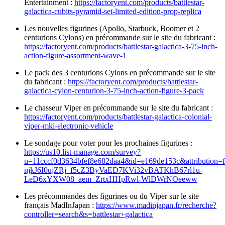
Entertainment :
https://factoryent.com/products/battlestar-
galactica-cubits-pyramid-set-limited-edition-prop-replica
Les nouvelles figurines (Apollo, Starbuck, Boomer et 2
centurions Cylons) en précommande sur le site du fabricant :
https://factoryent.com/products/battlestar-galactica-3-75-inch-
action-figure-assortment-wave-1
Le pack des 3 centurions Cylons en précommande sur le site
du fabricant :
https://factoryent.com/products/battlestar-
galactica-cylon-centurion-3-75-inch-action-figure-3-pack
Le chasseur Viper en précommande sur le site du fabricant :
https://factoryent.com/products/battlestar-galactica-colonial-
viper-mki-electronic-vehicle
Le sondage pour voter pour les prochaines figurines :
https://us10.list-manage.com/survey?
u=11cccf0d3634bfef8e682daa4&id=e169de153c&attribu
njkJ6I0ujZRj_f5cZ3ByVaED7KVi32vBATKhB67rl1u-
LeD6xYXW08_aem_ZrtxHHpRwl-WlDWrNOeeww
Les précommandes des figurines ou du Viper sur le site
français MadInJapan :
https://www.madinjapan.fr/recherche?
controller=search&s=battlestar+galactica