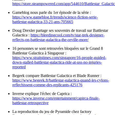
https://store.steampowered.com/app/544610/Battlestar_Galacti
Gameblog nous parle du 1er épisode de la série :
https://www.gameblog.fr/trends/science-fiction-serie-
battlestar-galactica-33-21-ans-705665
Doug Drexler partage ses souvenirs de travail sur Battlestar
Galactica :
https://bleedingcool.com/tv/star-trek-designer-
reflects-on-battlestar-galactica-the-orville-more/
16 personnes se sont retrouvées bloquées sur le Grand 8
Battlestar Galactica à Singapour :
https://www.straitstimes.com/singapore/16-people-guided-
down-stalled-battlestar-galactica-ride-at-uss-no-injuries-
reported
Begeek compare Battlestar Galactica et Blade Runner :
https://www.begeek.fr/battlestar-galactica-quand-les-cylons-
reflechissent-comme-des-replicants-425176
Inverse explique l'échec de Caprica :
https://www.inverse.com/entertainment/capirca-finale-
battlestar-retrospective
La reproduction du jeu de Pyramide chez factory