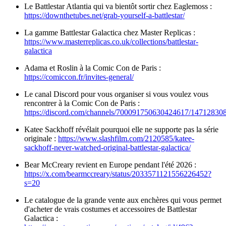
Le Battlestar Atlantia qui va bientôt sortir chez Eaglemoss :
https://downthetubes.net/grab-yourself-a-battlestar/
La gamme Battlestar Galactica chez Master Replicas :
https://www.masterreplicas.co.uk/collections/battlestar-
galactica
Adama et Roslin à la Comic Con de Paris :
https://comiccon.fr/invites-general/
Le canal Discord pour vous organiser si vous voulez vous
rencontrer à la Comic Con de Paris :
https://discord.com/channels/700091750630424617/1471283
Katee Sackhoff révélait pourquoi elle ne supporte pas la série
originale :
https://www.slashfilm.com/2120585/katee-
sackhoff-never-watched-original-battlestar-galactica/
Bear McCreary revient en Europe pendant l'été 2026 :
https://x.com/bearmccreary/status/2033571121556226452?
s=20
Le catalogue de la grande vente aux enchères qui vous permet
d'acheter de vrais costumes et accessoires de Battlestar
Galactica :