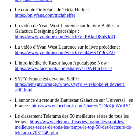
Le compte OnlyFans de Tricia Helfer :
https://onlyfans.com/triciahelfer
La vidéo de Yvan West Laurence sur le livre Battlestar
Galactica Designing Spaceships :
https://www.youtube.com/watch?v=PRkeD8hKIoQ
La vidéo d'Yvan West Laurence sur le livre précédent :
https://www.youtube.com/watch?v=44wSJY9cvA0
L'intro inédite de Razor façon Apocalypse Now :
https://www.facebook.com/share/v/1DNHm1sErJ/
SYFY France est devenue SciFi :
https://lemagtv.orange.fr/news/syfy-se-relooke-et-devient-
scifi.html
L'annonce du retour de Battlestar Galactica sur Universal+ en
France :
https://www.facebook.com/share/v/1DkKjcWnRS/
Le classement Telerama des 50 meilleures séries de tous les
temps :
https://www.telerama.fr/series-tv/quelles-sont-les-
meilleures-series-de-tous-les-temps-le-top-50-des-lecteurs-de-
telerama-7031549.php