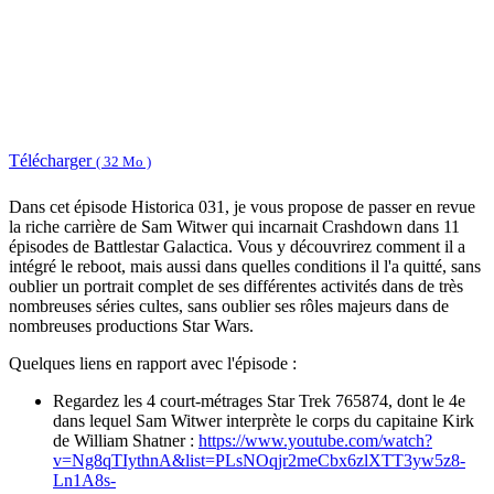
Télécharger
( 32 Mo )
Dans cet épisode Historica 031, je vous propose de passer en revue
la riche carrière de Sam Witwer qui incarnait Crashdown dans 11
épisodes de Battlestar Galactica. Vous y découvrirez comment il a
intégré le reboot, mais aussi dans quelles conditions il l'a quitté, sans
oublier un portrait complet de ses différentes activités dans de très
nombreuses séries cultes, sans oublier ses rôles majeurs dans de
nombreuses productions Star Wars.
Quelques liens en rapport avec l'épisode :
Regardez les 4 court-métrages Star Trek 765874, dont le 4e
dans lequel Sam Witwer interprète le corps du capitaine Kirk
de William Shatner :
https://www.youtube.com/watch?
v=Ng8qTIythnA&list=PLsNOqjr2meCbx6zlXTT3yw5z8-
Ln1A8s-