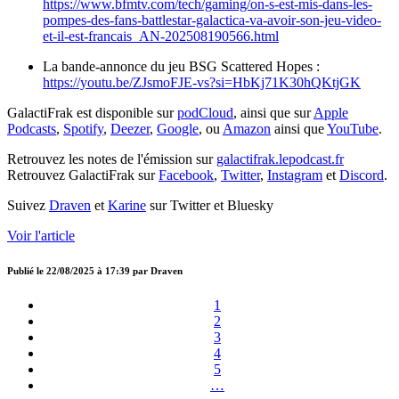
https://www.bfmtv.com/tech/gaming/on-s-est-mis-dans-les-
pompes-des-fans-battlestar-galactica-va-avoir-son-jeu-video-
et-il-est-francais_AN-202508190566.html
La bande-annonce du jeu BSG Scattered Hopes :
https://youtu.be/ZJsmoFJE-vs?si=HbKj71K30hQKtjGK
GalactiFrak est disponible sur
podCloud
, ainsi que sur
Apple
Podcasts
,
Spotify
,
Deezer
,
Google
, ou
Amazon
ainsi que
YouTube
.
Retrouvez les notes de l'émission sur
galactifrak.lepodcast.fr
Retrouvez GalactiFrak sur
Facebook
,
Twitter
,
Instagram
et
Discord
.
Suivez
Draven
et
Karine
sur Twitter et Bluesky
Voir l'article
Publié le
22/08/2025 à 17:39
par
Draven
1
2
3
4
5
…