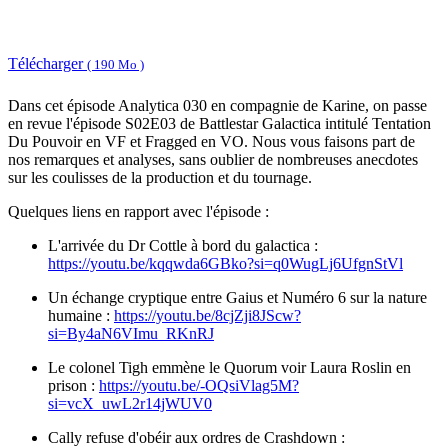
Télécharger
( 190 Mo )
Dans cet épisode Analytica 030 en compagnie de Karine, on passe
en revue l'épisode S02E03 de Battlestar Galactica intitulé Tentation
Du Pouvoir en VF et Fragged en VO. Nous vous faisons part de
nos remarques et analyses, sans oublier de nombreuses anecdotes
sur les coulisses de la production et du tournage.
Quelques liens en rapport avec l'épisode :
L'arrivée du Dr Cottle à bord du galactica :
https://youtu.be/kqqwda6GBko?si=q0WugLj6UfgnStVl
Un échange cryptique entre Gaius et Numéro 6 sur la nature
humaine :
https://youtu.be/8cjZji8JScw?
si=By4aN6VImu_RKnRJ
Le colonel Tigh emmène le Quorum voir Laura Roslin en
prison :
https://youtu.be/-OQsiVlag5M?
si=vcX_uwL2r14jWUV0
Cally refuse d'obéir aux ordres de Crashdown :