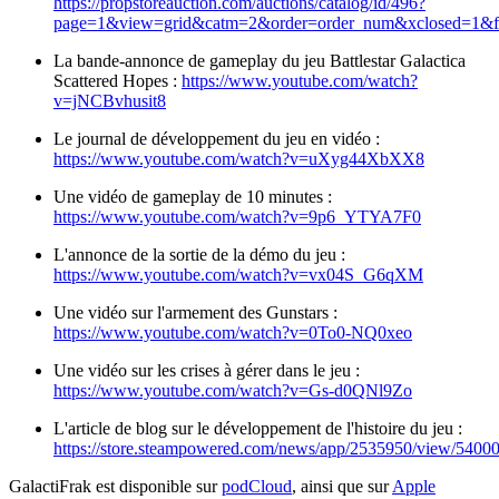
https://propstoreauction.com/auctions/catalog/id/496?
page=1&view=grid&catm=2&order=order_num&xclosed=1&fea
La bande-annonce de gameplay du jeu Battlestar Galactica
Scattered Hopes :
https://www.youtube.com/watch?
v=jNCBvhusit8
Le journal de développement du jeu en vidéo :
https://www.youtube.com/watch?v=uXyg44XbXX8
Une vidéo de gameplay de 10 minutes :
https://www.youtube.com/watch?v=9p6_YTYA7F0
L'annonce de la sortie de la démo du jeu :
https://www.youtube.com/watch?v=vx04S_G6qXM
Une vidéo sur l'armement des Gunstars :
https://www.youtube.com/watch?v=0To0-NQ0xeo
Une vidéo sur les crises à gérer dans le jeu :
https://www.youtube.com/watch?v=Gs-d0QNl9Zo
L'article de blog sur le développement de l'histoire du jeu :
https://store.steampowered.com/news/app/2535950/view/540
GalactiFrak est disponible sur
podCloud
, ainsi que sur
Apple