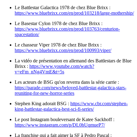
Le Battlestar Galactica 1978 de chez Blue Brixx :
https://www.bluebrixx.com/en/prod/103218/large-mothership/
Le Basestar Cylon 1978 de chez Blue Brixx :
https://www.bluebrixx.com/en/prod/103763/centurion-
spacestation/
Le chasseur Viper 1978 de chez Blue Brixx :
https://www.bluebrixx.com/en/prod/100993/viper/
La vidéo de présentation en allemand des Battlestars de Blue
Brixx :
https://www.youtube.com/watch?
v=eFm_nNg4VmE&t=5s
Les acteurs de BSG qu'on reverra dans la série carrie :
https://parade.com/news/beloved-battlestar-galactica-stars-
reuniting-for-new-horror-series
Stephen King adorait BSG :
https://www.cbr.com/stephen-
king-battlestar-galactica-best-sci-fi-series/
Le post Instagram bouleversant de Katee Sackhoff :
https://www.instagram.com/p/DL0hUqmueP7/
La franchise qui a fait aimer la SF à Pedro Pascal :