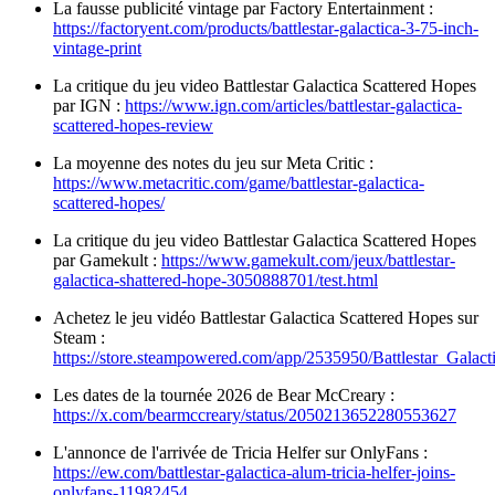
La fausse publicité vintage par Factory Entertainment :
https://factoryent.com/products/battlestar-galactica-3-75-inch-
vintage-print
La critique du jeu video Battlestar Galactica Scattered Hopes
par IGN :
https://www.ign.com/articles/battlestar-galactica-
scattered-hopes-review
La moyenne des notes du jeu sur Meta Critic :
https://www.metacritic.com/game/battlestar-galactica-
scattered-hopes/
La critique du jeu video Battlestar Galactica Scattered Hopes
par Gamekult :
https://www.gamekult.com/jeux/battlestar-
galactica-shattered-hope-3050888701/test.html
Achetez le jeu vidéo Battlestar Galactica Scattered Hopes sur
Steam :
https://store.steampowered.com/app/2535950/Battlestar_Galac
Les dates de la tournée 2026 de Bear McCreary :
https://x.com/bearmccreary/status/2050213652280553627
L'annonce de l'arrivée de Tricia Helfer sur OnlyFans :
https://ew.com/battlestar-galactica-alum-tricia-helfer-joins-
onlyfans-11982454