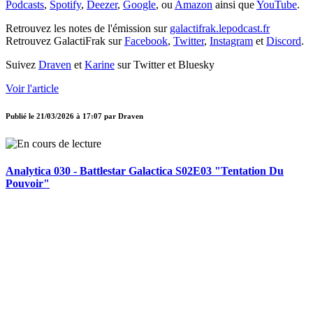
Podcasts
,
Spotify
,
Deezer
,
Google
, ou
Amazon
ainsi que
YouTube
.
Retrouvez les notes de l'émission sur
galactifrak.lepodcast.fr
Retrouvez GalactiFrak sur
Facebook
,
Twitter
,
Instagram
et
Discord
.
Suivez
Draven
et
Karine
sur Twitter et Bluesky
Voir l'article
Publié le
21/03/2026 à 17:07
par
Draven
Analytica 030 - Battlestar Galactica S02E03 "Tentation Du
Pouvoir"