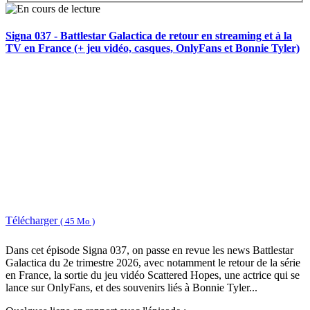
Signa 037 - Battlestar Galactica de retour en streaming et à la
TV en France (+ jeu vidéo, casques, OnlyFans et Bonnie Tyler)
Télécharger
( 45 Mo )
Dans cet épisode Signa 037, on passe en revue les news Battlestar
Galactica du 2e trimestre 2026, avec notamment le retour de la série
en France, la sortie du jeu vidéo Scattered Hopes, une actrice qui se
lance sur OnlyFans, et des souvenirs liés à Bonnie Tyler...